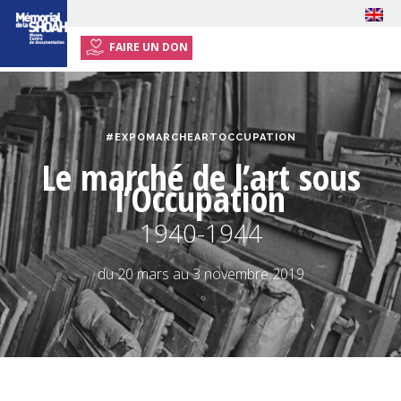
FAIRE UN DON
ACCUEIL
EXPOSITION
#EXPOMARCHEARTOCCUPATION
ÉVÉNEMENTS
Le marché de l’art sous
RESSOURCES
l’Occupation
ENSEIGNANTS
1940-1944
INFOS PRATIQUES
du 20 mars au 3 novembre 2019