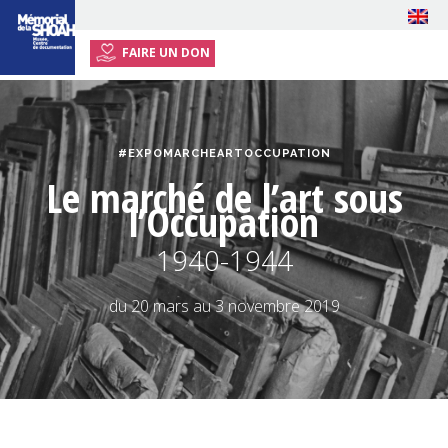
FAIRE UN DON
ACCUEIL
EXPOSITION
#EXPOMARCHEARTOCCUPATION
ÉVÉNEMENTS
Le marché de l’art sous
RESSOURCES
l’Occupation
ENSEIGNANTS
1940-1944
INFOS PRATIQUES
du 20 mars au 3 novembre 2019