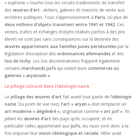
« euphorie » touche tous les circuits traditionnels de transfert
des
œuvres d’art
: ateliers, galeries et maisons de vente aux
enchères publiques. Tous s’approvisionnent à
Paris
, où plus de
deux millions d’objets transitent entre 1941 et 1942
. Ces
ventes, trafics et échanges d’objets réalisés parfois à des prix
élevés ne sont pas sans conséquences sur la destinée des
œuvres appartenant aux familles juives
persécutées
par la
législation d’exception des
ordonnances allemandes
et des
lois de Vichy
. Les lois discriminatoires frappent également
certains
marchands juifs
qui voient leurs
commerces ou
galeries « aryanisés »
.
Le pillage culturel dans l’idéologie nazie
Le
pillage des œuvres d’art
fait avant tout partie de l’
idéologie
nazie
. Du point de vue nazi,
l’art « aryen »
doit remplacer un
art moderne « dégénéré »
, stigmatisé comme
« art juif »
. En
pillant les
œuvres d’art
des pays qu’ils occupent, et en
particulier celles appartenant aux
Juifs
, les nazis vont donc à la
fois imposer leur
vision idéologique et raciale
. Hitler avait