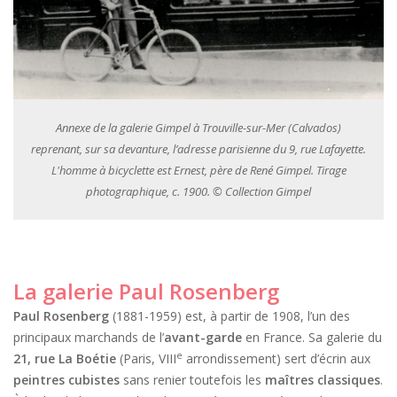
Annexe de la galerie Gimpel à Trouville-sur-Mer (Calvados)
reprenant, sur sa devanture, l’adresse parisienne du 9, rue Lafayette.
L'homme à bicyclette est Ernest, père de René Gimpel. Tirage
photographique, c. 1900. © Collection Gimpel
La galerie Paul Rosenberg
Paul Rosenberg
(1881-1959) est, à partir de 1908, l’un des
principaux marchands de l’
avant-garde
en France. Sa galerie du
e
21, rue La Boétie
(Paris, VIII
arrondissement) sert d’écrin aux
peintres cubistes
sans renier toutefois les
maîtres classiques
.