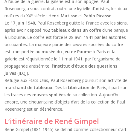
À l’aube de la guerre, la galerie est à son apogée. Paul
Rosenberg a sous contrat, outre une kyrielle d’artistes, les deux
e
maîtres du XX
siècle :
Henri Matisse
et
Pablo Picasso
.
Le
17 juin 1940
, Paul Rosenberg quitte la France avec les siens,
après avoir déposé
162 tableaux dans un coffre
d’une banque
à Libourne. Le coffre est forcé le 28 avril 1941 par les autorités
occupantes. La majeure partie des œuvres spoliées du coffre
est transportée au
musée du Jeu de Paume
à Paris et la
galerie est réquisitionnée le 11 mai 1941, par l’organisme de
propagande antisémite,
l’Institut d’étude des questions
juives
(IEQJ).
Réfugié aux États-Unis, Paul Rosenberg poursuit son activité de
marchand de tableaux
. Dès la
Libération
de Paris, il part sur
les traces des
œuvres spoliées
de sa collection. Aujourd’hui
encore, une cinquantaine d’objets d’art de la collection de Paul
Rosenberg est en déshérence.
L’itinéraire de René Gimpel
René Gimpel (1881-1945) se définit comme collectionneur d’art